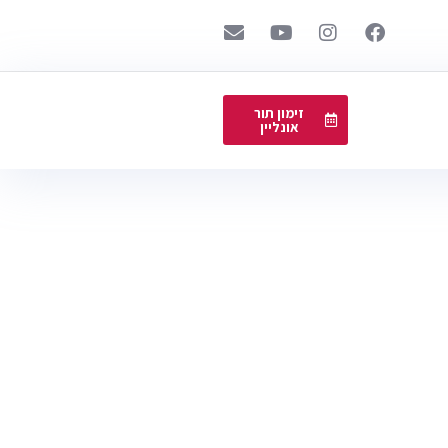
זימון תור
אונליין