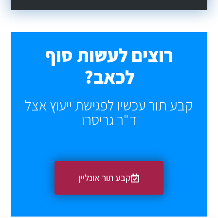
רוצים לעשות סוף
ל
כ
א
ב
?
קבע תור עכשיו לפגישת ייעוץ אצל
ד"ר גריסרו
קבע תור אונליין