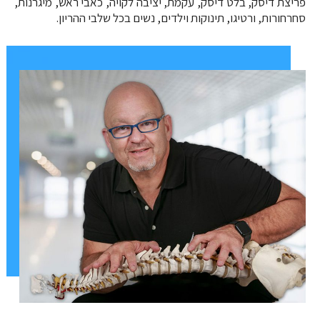
פריצת דיסק, בלט דיסק, עקמת, יציבה לקויה, כאבי ראש, מיגרנות,
סחרחורות, ורטיגו, תינוקות וילדים, נשים בכל שלבי ההריון.​