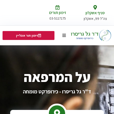
זימון תורים
סניף אשקלון
03-5117175
צה"ל 99, אשקלון
זימון תור אונליין
על המרפאה
ד"ר גל גריסרו - כירופרקט מומחה